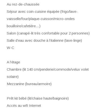
Au rez-de-chaussée
Séjour avec coin-cuisine équipée (frigo/lave-
vaisselle/four/plaque-cuisson/micro-ondes
bouilloire/cafetière…)
Salon (canapé-lit très confortable pour 2 personnes)
Salle d’eau avec douche à l’italienne (lave-linge)
W-C
A l’étage
Chambre (lit 140 cm/penderie/commode/velux volet
solaire)
Mezzanine (bureau/armoire)
Prêt kit bébé (lit/chaise haute/baignoire)
Accès au wifi Internet